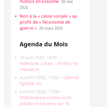
Publics en Essonne
26 mai
2025
Non à la « casse sociale » au
profit de « l’économie de
guerre »
20 mars 2025
Agenda du Mois
30 juin 2026
, 18:00 –
Palestine, Liban ... Arrêtez le
massacre
4 juillet 2026
, 15:00 –
Liberté,
Égalité, etc
6 juillet 2026
, 17:00 –
Mobilisation contre la loi
Jeanbrun-Lecornu sur le