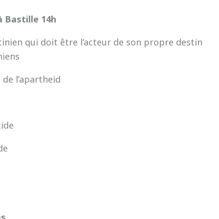
à Bastille 14h
nien qui doit être l’acteur de son propre destin
niens
 de l’apartheid
cide
de
es