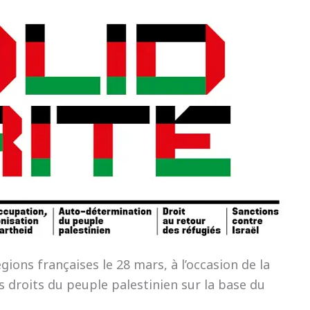
ions françaises le 28 mars, à l’occasion de la
s droits du peuple palestinien sur la base du