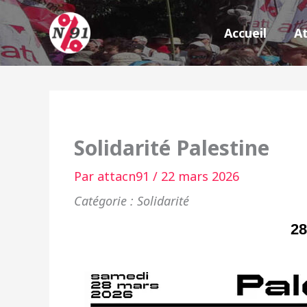
Aller
au
Accueil
A
contenu
Solidarité Palestine
Par
attacn91
/
22 mars 2026
Solidarité
28